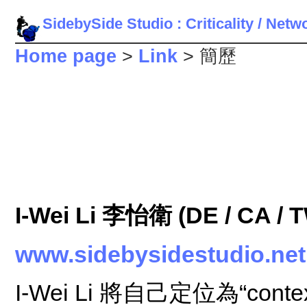
SidebySide Studio : Criticality / Net
Home page
>
Link
> 簡歷
I-Wei Li 李怡衛 (DE / CA / 
www.sidebysidestudio.net
I-Wei Li 將自己定位為“conte